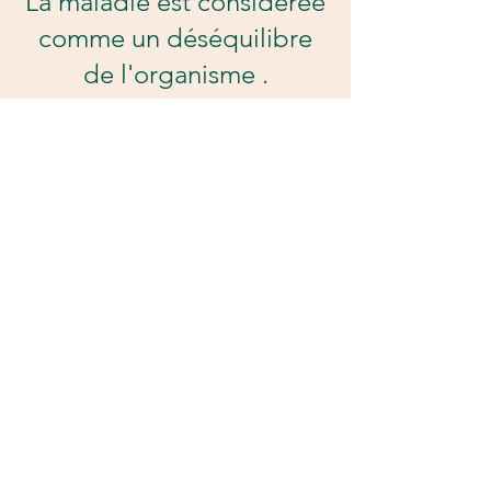
La maladie est considérée
comme un déséquilibre
de l'organisme .
Grâce à la réflexologie, on
raméne le corps à cet
équilibre.
Etudes de reflexologie :Levensschool
(Greetje van den Eede)
©2023 by Reed Clinic. Proudly created with
Wix.com