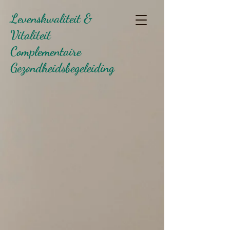
Levenskwaliteit &
Vitaliteit
Complementaire
Gezondheidsbegeleiding