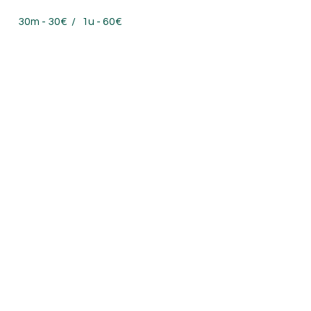
30m - 30€
/
1u - 60€
Hotstone-massage
1u - 80€
Studies & ervaring
Dieptemassage (Levensschool)
Verdiepingsopleiding
massagetechnieken (Levensschool)
Opleiding Voetreflexologie (Greetje
Van den Eede/Levensschool)