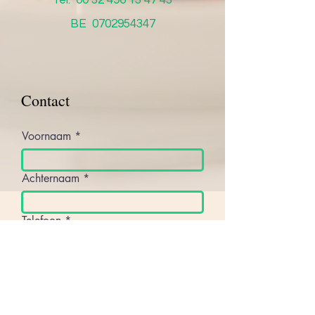
Tel:
00 32 496 13 47 43
BE
0702954347
Contact
Voornaam
Achternaam
Telefoon
Jouw bericht