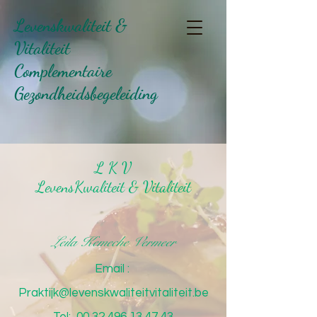
Levenskwaliteit &
Vitaliteit
Complementaire
Gezondheidsbegeleiding
L K V
LevensKwaliteit & Vitaliteit
Leila Kemeche Vermeer
Email :
Praktijk@levenskwaliteitvitaliteit.be